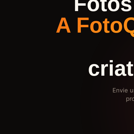
Fotos
A Foto
cria
Envie u
pr