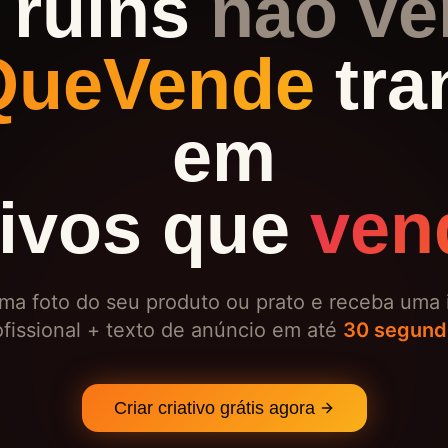
 ruins
não v
QueVende
tra
em
tivos que
ven
ma foto do seu produto ou prato e receba um
ofissional + texto de anúncio em até
30 segund
Criar criativo grátis agora