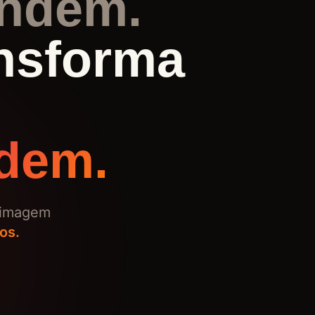
endem.
nsforma
dem.
a imagem
os.